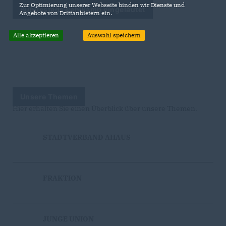
Zur Optimierung unserer Webseite binden wir Dienste und
Bundestagswahlkamp eingeläutet
Angebote von Drittanbietern ein.
Alle akzeptieren
Auswahl speichern
Unsere Themen
Hier erhalten Sie einen Überblick über unsere Themen.
STADTVERBAND AHAUS
FRAKTION
JUNGE UNION