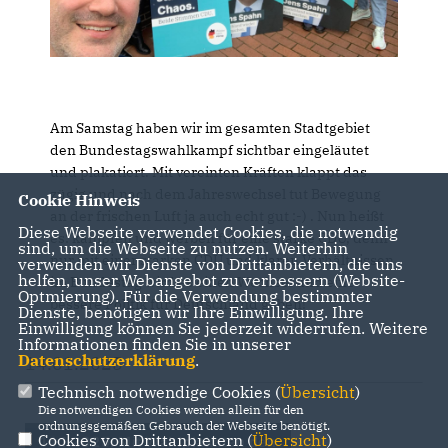
Am Samstag haben wir im gesamten Stadtgebiet
den Bundestagswahlkampf sichtbar eingeläutet
und plakatiert. Mit vereinten Kräften klappt das
zügig und nach dem Jahreswechsel tut Bewegung
Cookie Hinweis
an der frischen Luft ja auch echt gut :-) . Nun heißt
Diese Webseite verwendet Cookies, die notwendig
es: kämpfen und werben für eine starke CDU, denn
sind, um die Webseite zu nutzen. Weiterhin
nur mit einer starken CDU und klaren Verhältnissen
verwenden wir Dienste von Drittanbietern, die uns
helfen, unser Webangebot zu verbessern (Website-
im Bundestag wird es einen Wechsel und eine
Optmierung). Für die Verwendung bestimmter
bessere Politik für Deutschland geben!
Dienste, benötigen wir Ihre Einwilligung. Ihre
Einwilligung können Sie jederzeit widerrufen. Weitere
Informationen finden Sie in unserer
Datenschutzerklärung
.
14.01.2025
Technisch notwendige Cookies (
Übersicht
)
Die notwendigen Cookies werden allein für den
ordnungsgemäßen Gebrauch der Webseite benötigt.
Cookies von Drittanbietern (
Übersicht
)
14.1.2025: Mit Wahlplakaten den