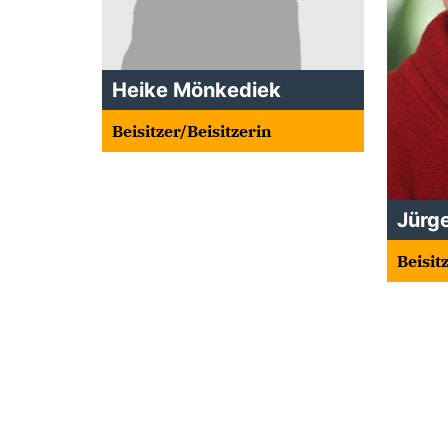
Heike Mönkediek
Beisitzer/Beisitzerin
Jürg
Beisit