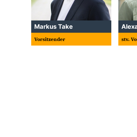
Markus Take
Alex
Vorsitzender
stv. V