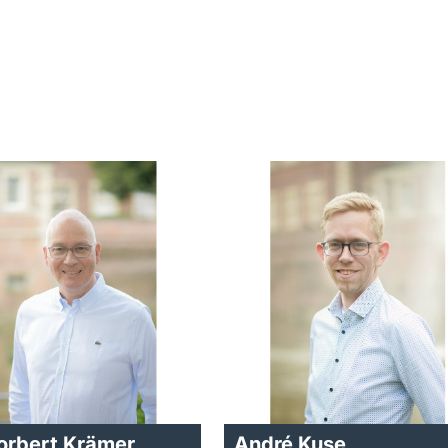
Norbert Krämer
André Kuse