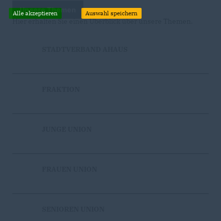
Unsere Themen
Alle akzeptieren
Auswahl speichern
Hier erhalten Sie einen Überblick über unsere Themen.
STADTVERBAND AHAUS
FRAKTION
JUNGE UNION
FRAUEN UNION
SENIOREN UNION