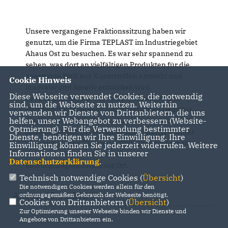
Unsere vergangene Fraktionssitzung haben wir
genutzt, um die Firma TEPLAST im Industriegebiet
Ahaus Ost zu besuchen. Es war sehr spannend zu
sehen, was dort an vielfältigen Produkten für die
gesammte Welt aus Kunststoffen entsteht und
Cookie Hinweis
innovativ und kreativ entwickelt wird.
Diese Webseite verwendet Cookies, die notwendig
Beeindruckend, mit wie viel Leidenschaft und
sind, um die Webseite zu nutzen. Weiterhin
Herzblut ihr dabei seid! Ganz herzlichen Dank für
verwenden wir Dienste von Drittanbietern, die uns
helfen, unser Webangebot zu verbessern (Website-
die Gastfreundschaft, den Austausch und die
Optmierung). Für die Verwendung bestimmter
Anregungenen, die wir mitnehmen durften, unter
Dienste, benötigen wir Ihre Einwilligung. Ihre
anderem zu den Themen (ÖPNV-)Erreichbarkeit
Einwilligung können Sie jederzeit widerrufen. Weitere
Informationen finden Sie in unserer
des Industriegebietes und die
Datenschutzerklärung
.
Beleuchtungssituation vor Ort.
Technisch notwendige Cookies (
Übersicht
)
Die notwendigen Cookies werden allein für den
Ahaus, 25.11.2024
ordnungsgemäßen Gebrauch der Webseite benötigt.
Cookies von Drittanbietern (
Übersicht
)
Zur Optimierung unserer Webseite binden wir Dienste und
Angebote von Drittanbietern ein.