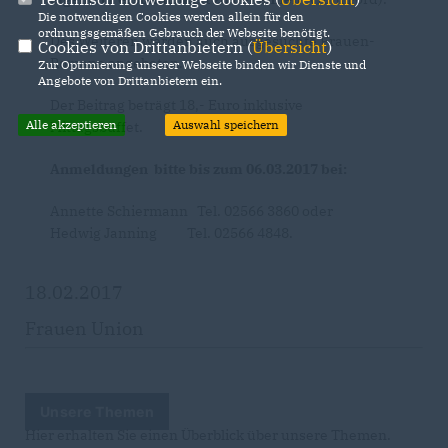
Die notwendigen Cookies werden allein für den
ordnungsgemäßen Gebrauch der Webseite benötigt.
Des Weiteren werden auch ausgesuchte Frauen-
Cookies von Drittanbietern (
Übersicht
)
Romane angeboten.
Zur Optimierung unserer Webseite binden wir Dienste und
Angebote von Drittanbietern ein.
Der Beitrag beträgt 18,- Euro inklusive
Alle akzeptieren
Auswahl speichern
Mittagsbuffet.
Anmeldungen bitte bis zum 06.03.2017 bei:
Annette Schiermann Tel. 02566 3860 oder
Hedwig Janning
Tel. 02566 4848.
18.02.2017
Frauen Union
Unsere Themen
Hier erhalten Sie einen Überblick über unsere Themen.