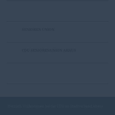
SENIOREN UNION
CDU SENIORENUNION AHAUS
Herzlich Willkommen bei der CDU im Stadtverband Ahaus