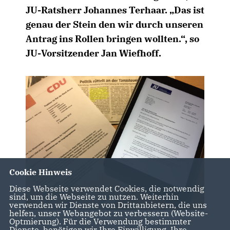
JU-Ratsherr Johannes Terhaar. „Das ist
genau der Stein den wir durch unseren
Antrag ins Rollen bringen wollten.“, so
JU-Vorsitzender Jan Wiefhoff.
Cookie Hinweis
Diese Webseite verwendet Cookies, die notwendig
sind, um die Webseite zu nutzen. Weiterhin
verwenden wir Dienste von Drittanbietern, die uns
helfen, unser Webangebot zu verbessern (Website-
Optmierung). Für die Verwendung bestimmter
Dienste, benötigen wir Ihre Einwilligung. Ihre