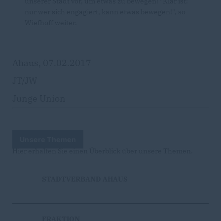
unserer Stadt vor, um etwas zu bewegen! "Klar ist:
nur wer sich engagiert, kann etwas bewegen!", so
Wiefhoff weiter.
Ahaus, 07.02.2017
JT/JW
Junge Union
Unsere Themen
Hier erhalten Sie einen Überblick über unsere Themen.
STADTVERBAND AHAUS
FRAKTION